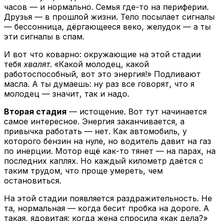
часов — и нормально. Семья где-то на периферии.
Друзья — в прошлой жизни. Тело посылает сигналы
— бессонница, дёргающееся веко, желудок — а ты
эти сигналы в спам.
И вот что коварно: окружающие на этой стадии
тебя
хвалят
. «Какой молодец, какой
работоспособный, вот это энергия!» Подливают
масла. А ты думаешь: ну раз все говорят, что я
молодец — значит, так и надо.
Вторая стадия
— истощение. Вот тут начинается
самое интересное. Энергия заканчивается, а
привычка работать — нет. Как автомобиль, у
которого бензин на нуле, но водитель давит на газ
по инерции. Мотор ещё как-то тянет — на парах, на
последних каплях. Но каждый километр даётся с
таким трудом, что проще умереть, чем
остановиться.
На этой стадии появляется раздражительность. Не
та, нормальная — когда бесит пробка на дороге. А
такая, ядовитая: когда жена спросила «как дела?»