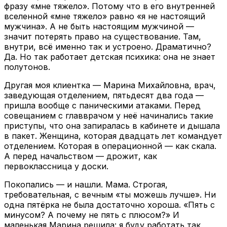
фразу «мне тяжело». Потому что в его внутренней
вселенной «мне тяжело» равно «я не настоящий
мужчина». А не быть настоящим мужчиной —
значит потерять право на существование. Там,
внутри, всё именно так и устроено. Драматично?
Да. Но так работает детская психика: она не знает
полутонов.
Другая моя клиентка — Марина Михайловна, врач,
заведующая отделением, пятьдесят два года —
пришла вообще с паническими атаками. Перед
совещанием с главврачом у неё начинались такие
приступы, что она запиралась в кабинете и дышала
в пакет. Женщина, которая двадцать лет командует
отделением. Которая в операционной — как скала.
А перед начальством — дрожит, как
первоклассница у доски.
Покопались — и нашли. Мама. Строгая,
требовательная, с вечным «ты можешь лучше». Ни
одна пятёрка не была достаточно хороша. «Пять с
минусом? А почему не пять с плюсом?» И
маленькая Марина решила: я буду работать так,