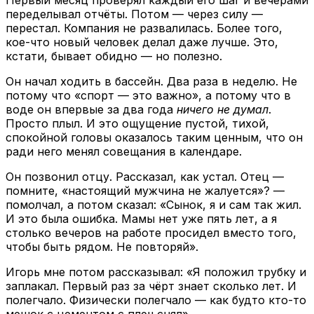
переделывал отчёты. Потом — через силу —
перестал. Компания не развалилась. Более того,
кое-что новый человек делал даже лучше. Это,
кстати, бывает обидно — но полезно.
Он начал ходить в бассейн. Два раза в неделю. Не
потому что «спорт — это важно», а потому что в
воде он впервые за два года
ничего не думал
.
Просто плыл. И это ощущение пустой, тихой,
спокойной головы оказалось таким ценным, что он
ради него менял совещания в календаре.
Он позвонил отцу. Рассказал, как устал. Отец —
помните, «настоящий мужчина не жалуется»? —
помолчал, а потом сказал: «Сынок, я и сам так жил.
И это была ошибка. Мамы нет уже пять лет, а я
столько вечеров на работе просидел вместо того,
чтобы быть рядом. Не повторяй».
Игорь мне потом рассказывал: «Я положил трубку и
заплакал. Первый раз за чёрт знает сколько лет. И
полегчало. Физически полегчало — как будто кто-то
мешок с цементом с плеч снял».